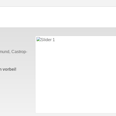
tmund, Castrop-
 vorbei!