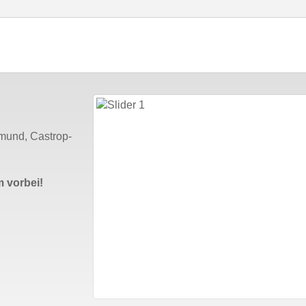
tmund, Castrop-
 vorbei!